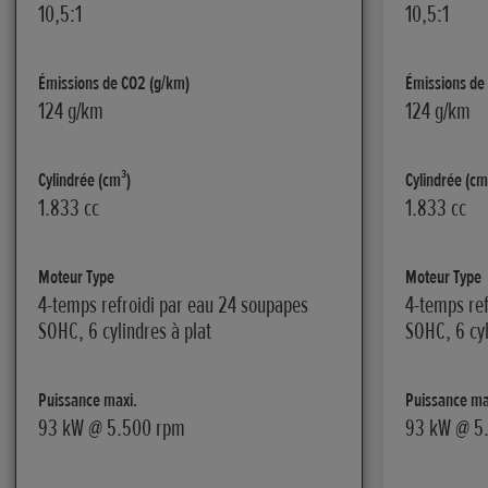
10,5:1
10,5:1
Émissions de CO2 (g/km)
Émissions de
124 g/km
124 g/km
Cylindrée (cm³)
Cylindrée (cm
1.833 cc
1.833 cc
Moteur Type
Moteur Type
4-temps refroidi par eau 24 soupapes
4-temps ref
SOHC, 6 cylindres à plat
SOHC, 6 cyl
Puissance maxi.
Puissance ma
93 kW @ 5.500 rpm
93 kW @ 5