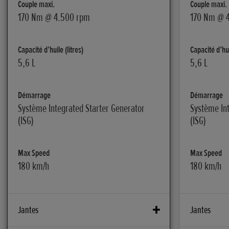
Couple maxi.
Couple maxi.
170 Nm @ 4.500 rpm
170 Nm @ 
Capacité d’huile (litres)
Capacité d’hui
5,6 L
5,6 L
Démarrage
Démarrage
Système Integrated Starter Generator
Système Int
(ISG)
(ISG)
Max Speed
Max Speed
180 km/h
180 km/h
Jantes
Jantes