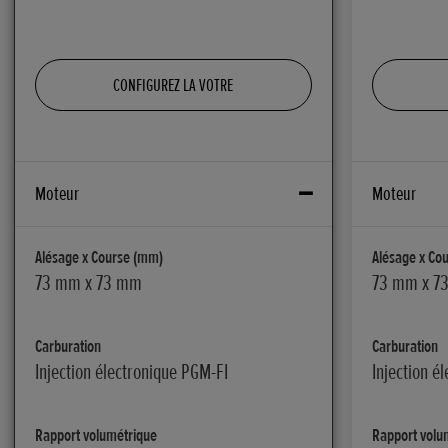
CONFIGUREZ LA VOTRE
Moteur
Moteur
Alésage x Course (mm)
Alésage x Co
73 mm x 73 mm
73 mm x 7
Carburation
Carburation
Injection électronique PGM-FI
Injection é
Rapport volumétrique
Rapport volu