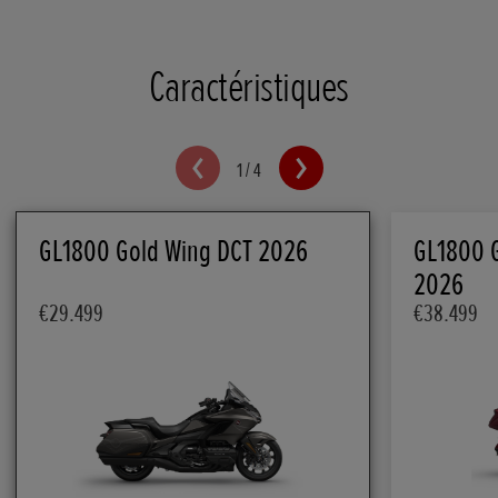
Caractéristiques
1
/
4
GL1800 Gold Wing DCT 2026
GL1800 G
2026
€29.499
€38.499