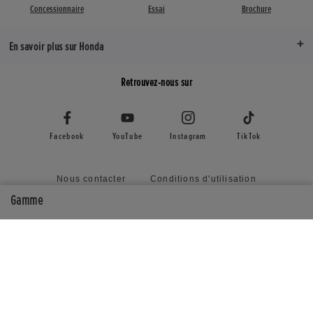
Concessionnaire
Essai
Brochure
En savoir plus sur Honda
Retrouvez-nous sur
Facebook
YouTube
Instagram
TikTok
Nous contacter
Conditions d'utilisation
Politique de confidentialité
Gamme
Politique relative à l'utilisation des cookies
Plan du site
Honda RoadSync Connected Services and Products
Politique relative à la soumission d'idées non sollicitées
Déclaration d'accessibilité
Visiter le site en