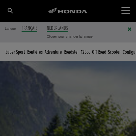
FRANÇAIS
NEDERLANDS
Langue
Cliquer pour changer la langue.
Super Sport
Routières
Adventure
Roadster
125cc
Off Road
Scooter
Configu