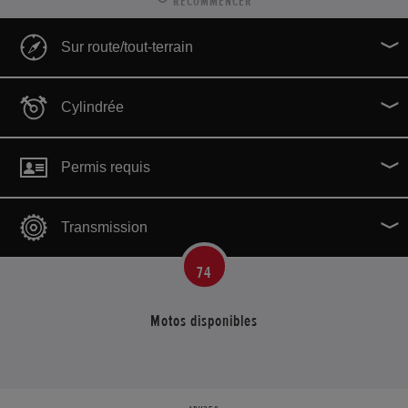
RECOMMENCER
Sur route/tout-terrain
Cylindrée
Permis requis
0
cm3
‐
1800
cm3
Transmission
74
Motos disponibles