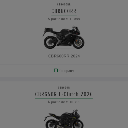
LE
CBR600RR
PRODUIT
CBR600RR
À partir de € 11.899
VOIR
LES
CARACTÉRISTIQUES
CBR600RR 2024
Comparer
AFFICHER
LE
CBR650R
PRODUIT
CBR650R E-Clutch 2026
À partir de € 10.799
VOIR
LES
CARACTÉRISTIQUES