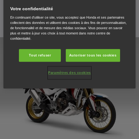
électrique font partie de l’équipement de série
Votre confidentialité
En continuant d'utiliser ce site, vous acceptez que Honda et ses partenaires
collectent des données et utilisent des cookies à des fins de personnalisation,
23 septembre 2019
de fonctionnalité et de mesure des médias sociaux. Vous pouvez en savoir
plus et mettre à jour vos choix à tout moment dans notre centre de
confidentialité.
Tout refuser
Autoriser tous les cookies
Paramètres des cookies