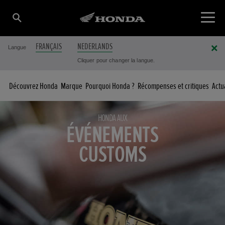
FRANÇAIS
NEDERLANDS
Langue
Cliquer pour changer la langue.
Découvrez Honda
Marque
Pourquoi Honda ?
Récompenses et critiques
Actu
HONDA AUX
ÉVÉNEMENTS
CUSTOMS