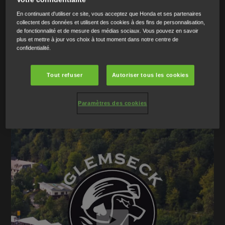
UNE PASSION : LA PRÉPARATION
MOTO
En continuant d'utiliser ce site, vous acceptez que Honda et ses partenaires
collectent des données et utilisent des cookies à des fins de personnalisation,
de fonctionnalité et de mesure des médias sociaux. Vous pouvez en savoir
Voici un avant-goût des événements Customs européens
plus et mettre à jour vos choix à tout moment dans notre centre de
confidentialité.
auxquels Honda participe
Tout refuser
Autoriser tous les cookies
Paramètres des cookies